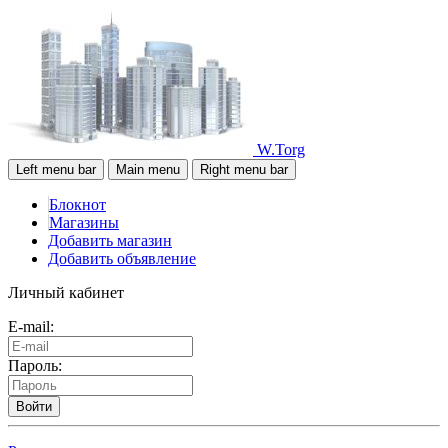
W.Torg
Left menu bar
Main menu
Right menu bar
Блокнот
Магазины
Добавить магазин
Добавить объявление
Личный кабинет
E-mail:
Пароль:
Войти