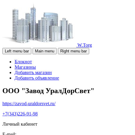
W.Torg
Left menu bar
Main menu
Right menu bar
Блокнот
Магазины
Добавить магазин
Добавить объявление
ООО "Завод УралДорСвет"
https://zavod-uraldorsvet.ru/
+7(343)226-91-98
Личный кабинет
E-mail: