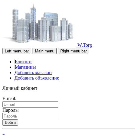
W.Torg
Left menu bar
Main menu
Right menu bar
Блокнот
Магазины
Добавить магазин
Добавить объявление
Личный кабинет
E-mail:
Пароль:
Войти