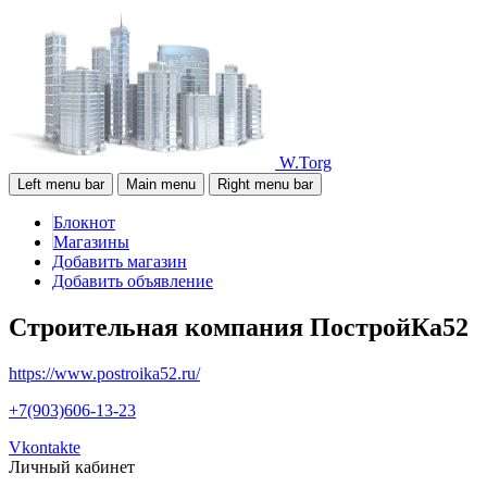
W.Torg
Left menu bar
Main menu
Right menu bar
Блокнот
Магазины
Добавить магазин
Добавить объявление
Строительная компания ПостройКа52
https://www.postroika52.ru/
+7(903)606-13-23
Vkontakte
Личный кабинет