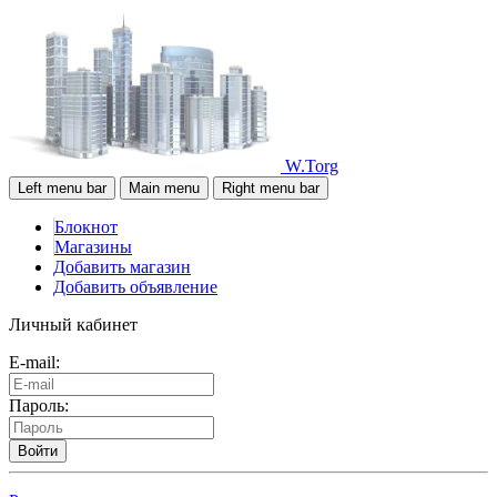
W.Torg
Left menu bar
Main menu
Right menu bar
Блокнот
Магазины
Добавить магазин
Добавить объявление
Личный кабинет
E-mail:
Пароль:
Войти