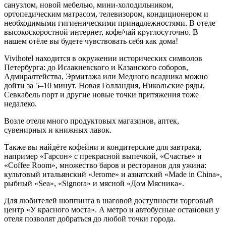
санузлом, новой мебелью, мини-холодильником,
ортопедическим матрасом, телевизором, кондиционером и
необходимыми гигиеническими принадлежностями. В отеле
высокоскоростной интернет, кофе/чай круглосуточно. В
нашем отёле вы будете чувствовать себя как дома!
Vivihotel находится в окружении исторических символов
Петербурга: до Исаакиевского и Казанского соборов,
Адмиралтейства, Эрмитажа или Медного всадника можно
дойти за 5–10 минут. Новая Голландия, Никольские ряды,
Севкабель порт и другие новые точки притяжения тоже
недалеко.
Возле отеля много продуктовых магазинов, аптек,
сувенирных и книжных лавок.
Также вы найдёте кофейни и кондитерские для завтрака,
например «Гарсон» с прекрасной выпечкой, «Счастье» и
«Coffee Room», множество баров и ресторанов для ужина:
культовый итальянский «Jerome» и азиатский «Made in China»,
рыбный «Sea», «Signora» и мясной «Дом Мясника».
Для любителей шоппинга в шаговой доступности торговый
центр «У красного моста». А метро и автобусные остановки у
отеля позволят добраться до любой точки города.