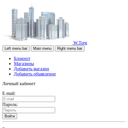
W.Torg
Left menu bar
Main menu
Right menu bar
Блокнот
Магазины
Добавить магазин
Добавить объявление
Личный кабинет
E-mail:
Пароль:
Войти