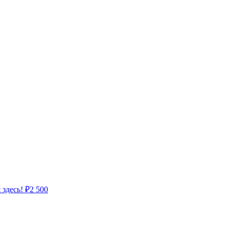
 здесь!
₽
2 500