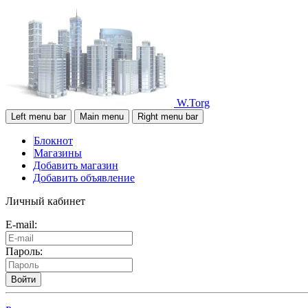
W.Torg
Left menu bar
Main menu
Right menu bar
Блокнот
Магазины
Добавить магазин
Добавить объявление
Личный кабинет
E-mail:
Пароль:
Войти