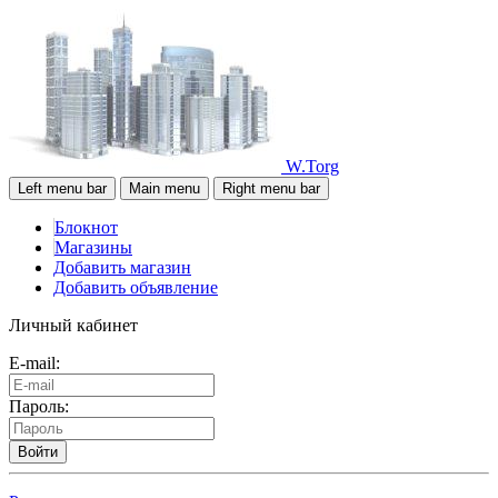
W.Torg
Left menu bar
Main menu
Right menu bar
Блокнот
Магазины
Добавить магазин
Добавить объявление
Личный кабинет
E-mail:
Пароль:
Войти