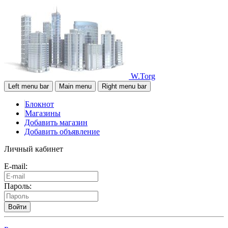
W.Torg
Left menu bar
Main menu
Right menu bar
Блокнот
Магазины
Добавить магазин
Добавить объявление
Личный кабинет
E-mail:
Пароль:
Войти