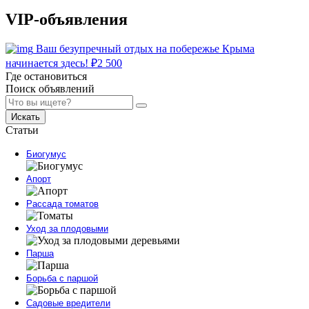
VIP-объявления
Ваш безупречный отдых на побережье Крыма
начинается здесь!
₽
2 500
Где остановиться
Поиск объявлений
Искать
Статьи
Биогумус
Апорт
Рассада томатов
Уход за плодовыми
Парша
Борьба с паршой
Садовые вредители