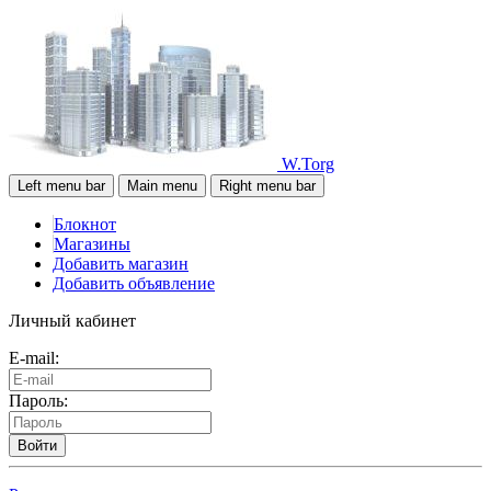
W.Torg
Left menu bar
Main menu
Right menu bar
Блокнот
Магазины
Добавить магазин
Добавить объявление
Личный кабинет
E-mail:
Пароль:
Войти