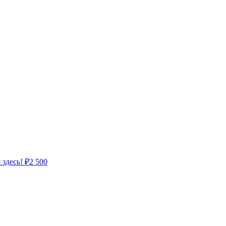
 здесь!
₽
2 500