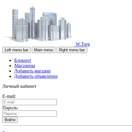
W.Torg
Left menu bar
Main menu
Right menu bar
Блокнот
Магазины
Добавить магазин
Добавить объявление
Личный кабинет
E-mail:
Пароль:
Войти