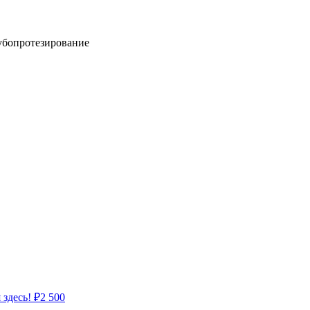
убопротезирование
 здесь!
₽
2 500