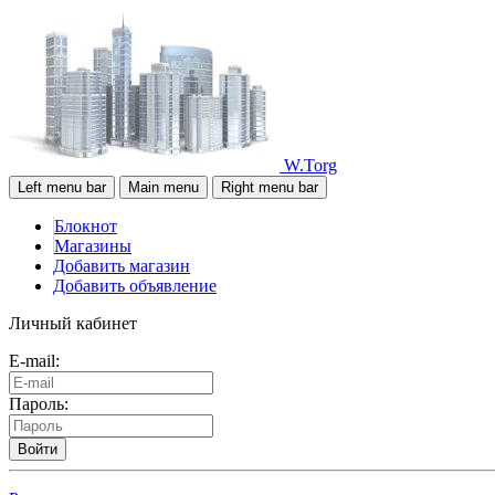
W.Torg
Left menu bar
Main menu
Right menu bar
Блокнот
Магазины
Добавить магазин
Добавить объявление
Личный кабинет
E-mail:
Пароль:
Войти