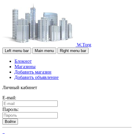
W.Torg
Left menu bar
Main menu
Right menu bar
Блокнот
Магазины
Добавить магазин
Добавить объявление
Личный кабинет
E-mail:
Пароль:
Войти