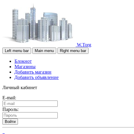
W.Torg
Left menu bar
Main menu
Right menu bar
Блокнот
Магазины
Добавить магазин
Добавить объявление
Личный кабинет
E-mail:
Пароль:
Войти