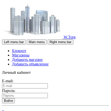
W.Torg
Left menu bar
Main menu
Right menu bar
Блокнот
Магазины
Добавить магазин
Добавить объявление
Личный кабинет
E-mail:
Пароль:
Войти