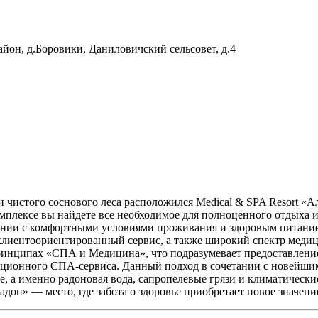
айон, д.Боровики, Даниловичский сельсовет, д.4
ии чистого соснового леса расположился Medical & SPA Resort
мплексе вы найдете все необходимое для полноценного отдыха 
ании с комфортными условиями проживания и здоровым питанием
клиентоориентированный сервис, а также широкий спектр меди
принципах «СПА и Медицина», что подразумевает предоставлени
иционного СПА-сервиса. Данный подход в сочетании с новейши
 а именно радоновая вода, сапропелевые грязи и климатические
дон» — место, где забота о здоровье приобретает новое значени