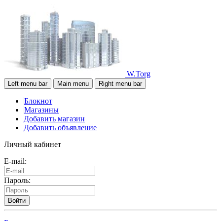
W.Torg
Left menu bar
Main menu
Right menu bar
Блокнот
Магазины
Добавить магазин
Добавить объявление
Личный кабинет
E-mail:
Пароль:
Войти