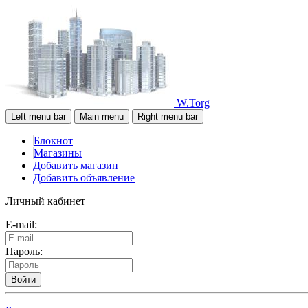
W.Torg
Left menu bar
Main menu
Right menu bar
Блокнот
Магазины
Добавить магазин
Добавить объявление
Личный кабинет
E-mail:
Пароль:
Войти