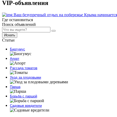
VIP-объявления
Ваш безупречный отдых на побережье Крыма начинается
Где остановиться
Поиск объявлений
Искать
Статьи
Биогумус
Апорт
Рассада томатов
Уход за плодовыми
Парша
Борьба с паршой
Садовые вредители