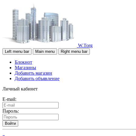
W.Torg
Left menu bar
Main menu
Right menu bar
Блокнот
Магазины
Добавить магазин
Добавить объявление
Личный кабинет
E-mail:
Пароль:
Войти