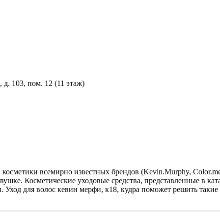
д. 103, пом. 12 (11 этаж)
етики всемирно известных брендов (Kevin.Murphy, Color.me, Kydr
евушке. Косметические уходовые средства, представленные в кат
ход для волос кевин мерфи, к18, кудра поможет решить такие п