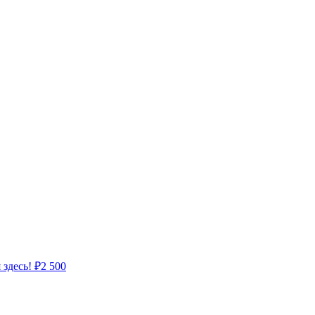
 здесь!
₽
2 500