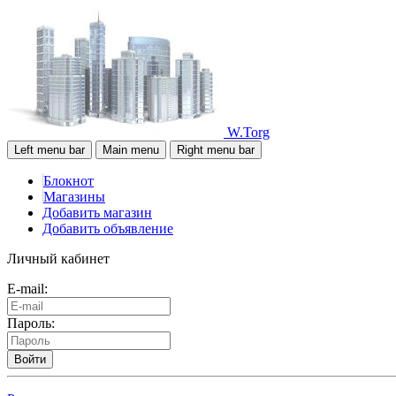
W.Torg
Left menu bar
Main menu
Right menu bar
Блокнот
Магазины
Добавить магазин
Добавить объявление
Личный кабинет
E-mail:
Пароль:
Войти