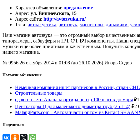
Характер объявления
:
предложение
Адрес
:
ул. Вишневского, 15
Адрес сайта
:
http://avtozvuka.ru/
Тэги
:
автоакустика
,
автозвук
,
магнитолы
,
динамики
,
усил
Наш магазин автозвука — это огромный выбор качественных авт
типоразмеры, сабвуферы и НЧ, СЧ, ВЧ компоненты. Наши спец
музыки еще более приятным и качественным. Получить консул
нашего магазина.
№ 9956
26 октября 2014 в 01:08 (до 26.10.2026)
Игорь Седов
Похожие объявления
Немецкая компания ищет партнёров в России, стран СНГ.
Строительные товары
сдаю на лето Анапа квартира центр 100 шагов до моря
₽
1
Центраторы Ц для маленького диаметра труб (25-114)
₽
2 
MalangParts.com - Автозапчасти оптом из Китая! SHA
Поделиться