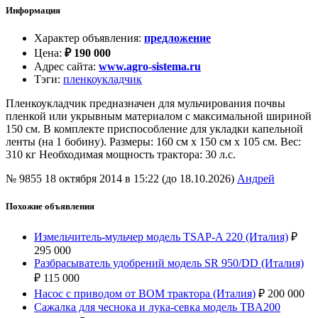
Информация
Характер объявления
:
предложение
Цена
:
₽
190 000
Адрес сайта
:
www.agro-sistema.ru
Тэги
:
пленкоукладчик
Пленкоукладчик предназначен для мульчирования почвы
пленкой или укрывным материалом с максимальной шириной
150 см. В комплекте приспособление для укладки капельной
ленты (на 1 бобину). Размеры: 160 см х 150 см х 105 см. Вес:
310 кг Необходимая мощность трактора: 30 л.с.
№ 9855
18 октября 2014 в 15:22 (до 18.10.2026)
Андрей
Похожие объявления
Измельчитель-мульчер модель TSAP-A 220 (Италия)
₽
295 000
Разбрасыватель удобрений модель SR 950/DD (Италия)
₽
115 000
Насос с приводом от ВОМ трактора (Италия)
₽
200 000
Сажалка для чеснока и лука-севка модель TBA200