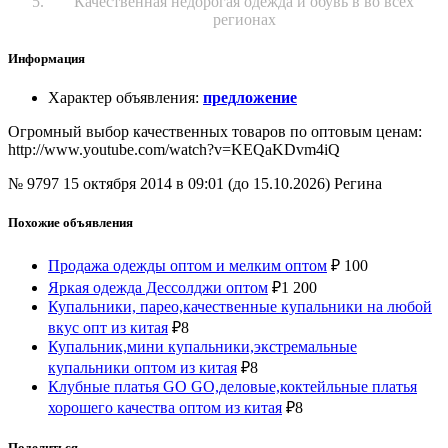
Качественная недорогая одежда и обувь в во всех
регионах
Информация
Характер объявления
:
предложение
Огромный выбор качественных товаров по оптовым ценам:
http://www.youtube.com/watch?v=KEQaKDvm4iQ
№ 9797
15 октября 2014 в 09:01 (до 15.10.2026)
Регина
Похожие объявления
Продажа одежды оптом и мелким оптом
₽
100
Яркая одежда Дессолджи оптом
₽
1 200
Купальники, парео,качественные купальники на любой
вкус опт из китая
₽
8
Купальник,мини купальники,экстремальные
купальники оптом из китая
₽
8
Клубные платья GO GO,деловые,коктейльные платья
хорошего качества оптом из китая
₽
8
Поделиться