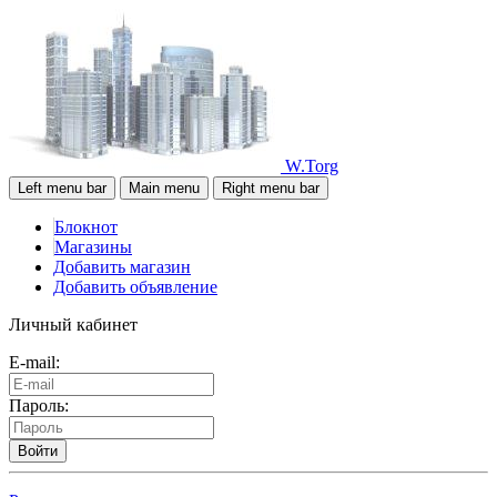
W.Torg
Left menu bar
Main menu
Right menu bar
Блокнот
Магазины
Добавить магазин
Добавить объявление
Личный кабинет
E-mail:
Пароль:
Войти