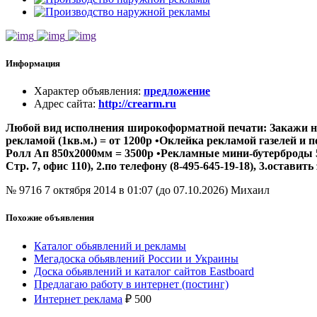
Информация
Характер объявления
:
предложение
Адрес сайта
:
http://crearm.ru
Любой вид исполнения широкоформатной печати:
Закажи н
рекламой (1кв.м.) = от 1200р •Оклейка рекламой газелей и 
Ролл Ап 850х2000мм = 3500р •Рекламные мини-бутерброды 50
Стр. 7, офис 110), 2.по телефону (8-495-645-19-18), 3.оставить
№ 9716
7 октября 2014 в 01:07 (до 07.10.2026)
Михаил
Похожие объявления
Каталог обьявлений и рекламы
Мегадоска обьявлений России и Украины
Доска обьявлений и каталог сайтов Eastboard
Предлагаю работу в интернет (постинг)
Интернет реклама
₽
500