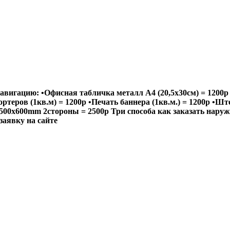
авигацию: •Офисная табличка металл А4 (20,5х30см) = 1200р 
портеров (1кв.м) = 1200р •Печать баннера (1кв.м.) = 1200р •
0x600mm 2стороны = 2500р Три способа как заказать наружну
 заявку на сайте