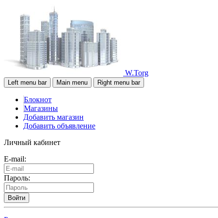
W.Torg
Left menu bar
Main menu
Right menu bar
Блокнот
Магазины
Добавить магазин
Добавить объявление
Личный кабинет
E-mail:
Пароль:
Войти