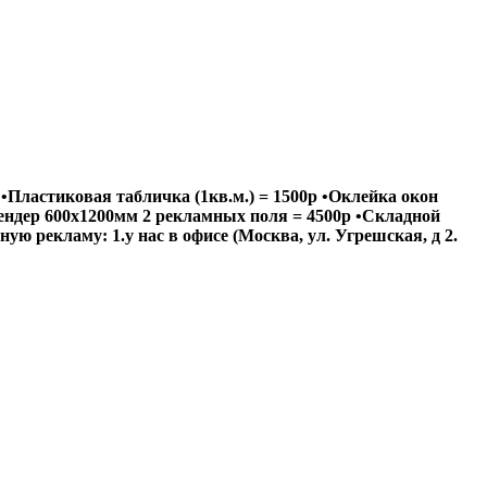
•Пластиковая табличка (1кв.м.) = 1500р •Оклейка окон
Штендер 600х1200мм 2 рекламных поля = 4500р •Складной
ю рекламу: 1.у нас в офисе (Москва, ул. Угрешская, д 2.