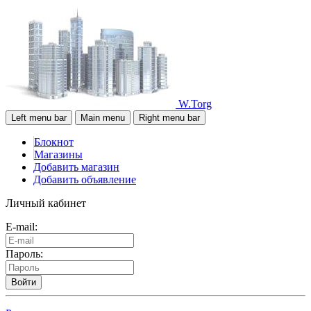
W.Torg
Left menu bar
Main menu
Right menu bar
Блокнот
Магазины
Добавить магазин
Добавить объявление
Личный кабинет
E-mail:
Пароль:
Войти