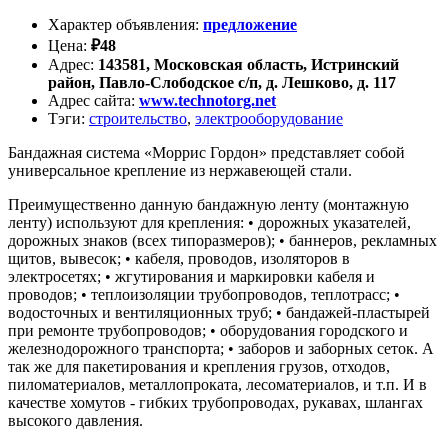
Характер объявления
:
предложение
Цена
:
₽
48
Адрес
:
143581, Московская область, Истринский
район, Павло-Слободское с/п, д. Лешково, д. 117
Адрес сайта
:
www.technotorg.net
Тэги
:
строительство
,
электрооборудование
Бандажная система «Моррис Гордон» представляет собой
универсальное крепление из нержавеющей стали.
Преимущественно данную бандажную ленту (монтажную
ленту) используют для крепления: • дорожных указателей,
дорожных знаков (всех типоразмеров); • баннеров, рекламных
щитов, вывесок; • кабеля, проводов, изоляторов в
электросетях; • жгутирования и маркировки кабеля и
проводов; • теплоизоляции трубопроводов, теплотрасс; •
водосточных и вентиляционных труб; • бандажей-пластырей
при ремонте трубопроводов; • оборудования городского и
железнодорожного транспорта; • заборов и заборных сеток. А
так же для пакетирования и крепления грузов, отходов,
пиломатериалов, металлопроката, лесоматериалов, и т.п. И в
качестве хомутов - гибких трубопроводах, рукавах, шлангах
высокого давления.