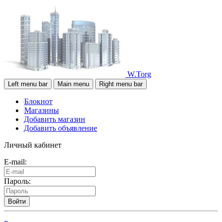
W.Torg
Left menu bar
Main menu
Right menu bar
Блокнот
Магазины
Добавить магазин
Добавить объявление
Личный кабинет
E-mail:
Пароль:
Войти