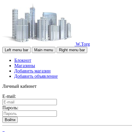
W.Torg
Left menu bar
Main menu
Right menu bar
Блокнот
Магазины
Добавить магазин
Добавить объявление
Личный кабинет
E-mail:
Пароль:
Войти