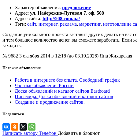
Характер объявления
:
предложение
Адрес
:
ул. Набережно-Луговая 7, оф. 508
Адрес сайта
:
http://508.com.ua/
Тэги
:
сайт
,
интернет
,
реклама
,
маркетинг
,
изготовление с
Создание уникального проекта заставит других делать на вас с
и тем большое количество денег вы сможете заработать. Если же
заходить.
№ 9682
3 октября 2014 в 12:18 (до 03.10.2026)
Яна Жихарская
Похожие объявления
Работа в интернете без опыта. Свободный график
Частные обьявления России
Доска обьявлений и каталог сайтов Eastboard
Пирамида. Доска обьявлений и каталог сайтов
Создание и продвижение сайтов.
Поделиться
Написать автору
Телефон
Добавить в блокнот