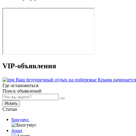
VIP-объявления
Ваш безупречный отдых на побережье Крыма начинается
Где остановиться
Поиск объявлений
Искать
Статьи
Биогумус
Апорт