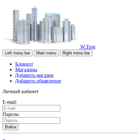
W.Torg
Left menu bar
Main menu
Right menu bar
Блокнот
Магазины
Добавить магазин
Добавить объявление
Личный кабинет
E-mail:
Пароль:
Войти