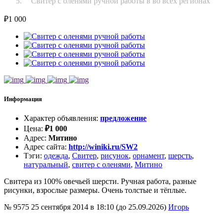
Свитер с оленями ручной работы в во всех регионах
₽
1 000
Информация
Характер объявления
:
предложение
Цена
:
₽
1 000
Адрес
:
Митино
Адрес сайта
:
http://winiki.ru/SW2
Тэги
:
одежда
,
Свитер
,
рисунок
,
орнамент
,
шерсть
,
натуральный
,
свитер с оленями
,
Митино
Свитера из 100% овечьей шерсти. Ручная работа, разные
рисунки, взрослые размеры. Очень толстые и тёплые.
№ 9575
25 сентября 2014 в 18:10 (до 25.09.2026)
Игорь