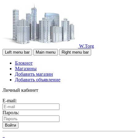
W.Torg
Left menu bar
Main menu
Right menu bar
Блокнот
Магазины
Добавить магазин
Добавить объявление
Личный кабинет
E-mail:
Пароль:
Войти