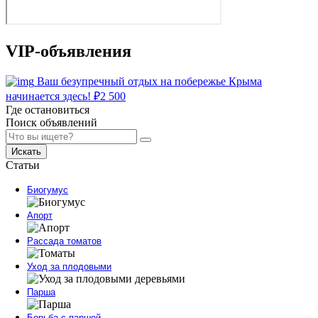
VIP-объявления
Ваш безупречный отдых на побережье Крыма
начинается здесь!
₽
2 500
Где остановиться
Поиск объявлений
Искать
Статьи
Биогумус
Апорт
Рассада томатов
Уход за плодовыми
Парша
Борьба с паршой