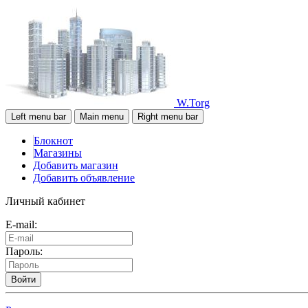
W.Torg
Left menu bar
Main menu
Right menu bar
Блокнот
Магазины
Добавить магазин
Добавить объявление
Личный кабинет
E-mail:
Пароль:
Войти