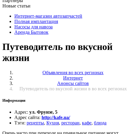
Партнёры
Новые статьи
Интернет-магазин автозапчастей
Полная имплантация
Насосы для навоза
Аренда Бытовок
Путеводитель по вкусной
жизни
Объявления во всех регионах
Интернет
Анонсы сайтов
Путеводитель по вкусной жизни в во всех регионах
Информация
Адрес
:
ул. Фрунзе, 5
Адрес сайта
:
http://kafe.ua/
Тэги
:
рецепты
,
Кухня
,
ресторан
,
кафе
,
блюда
Очень часто при переходе на правильное питание могут