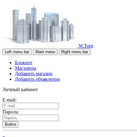
W.Torg
Left menu bar
Main menu
Right menu bar
Блокнот
Магазины
Добавить магазин
Добавить объявление
Личный кабинет
E-mail:
Пароль:
Войти