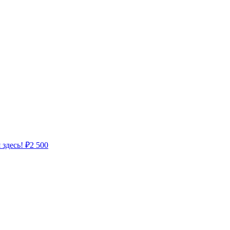
 здесь!
₽
2 500