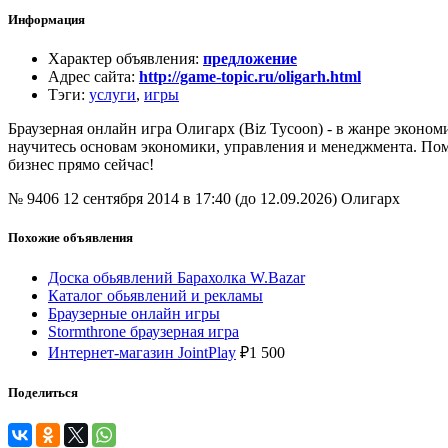
Информация
Характер объявления
:
предложение
Адрес сайта
:
http://game-topic.ru/oligarh.html
Тэги
:
услуги
,
игры
Браузерная онлайн игра Олигарх (Biz Tycoon) - в жанре эконом
научитесь основам экономики, управления и менеджмента. По
бизнес прямо сейчас!
№ 9406
12 сентября 2014 в 17:40 (до 12.09.2026)
Олигарх
Похожие объявления
Доска обьявлений Барахолка W.Bazar
Каталог обьявлений и рекламы
Браузерные онлайн игры
Stormthrone браузерная игра
Интернет-магазин JointPlay
₽
1 500
Поделиться