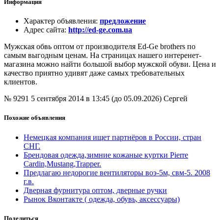
Информация
Характер объявления
:
предложение
Адрес сайта
:
http://ed-ge.com.ua
Мужская обвь оптом от производителя Ed-Ge brothers по
самым выгодным ценам. На страницах нашего интеренет-
магазина можно найти большой выбор мужской обуви. Цена и
качество приятно удивят даже самых требовательных
клиентов.
№ 9291
5 сентября 2014 в 13:45 (до 05.09.2026)
Сергей
Похожие объявления
Немецкая компания ищет партнёров в России, стран
СНГ.
Брендовая одежда,зимние кожаные куртки Pierre
Cardin,Mustang,Trapper.
Предлагаю недорогие вентиляторы воэ-5м, свм-5. 2008
г.в.
Дверная фурнитура оптом, дверные ручки
Рынок Вконтакте ( одежда, обувь, аксессуары)
Поделиться