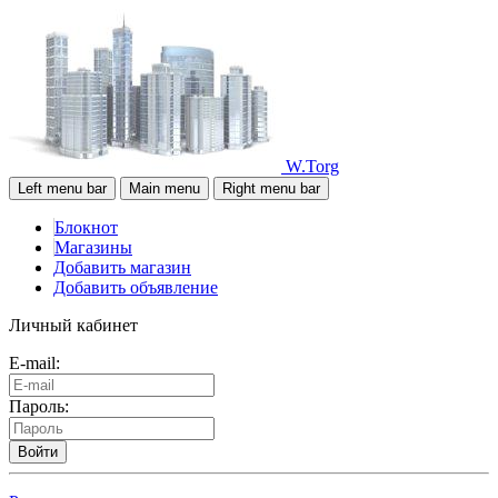
W.Torg
Left menu bar
Main menu
Right menu bar
Блокнот
Магазины
Добавить магазин
Добавить объявление
Личный кабинет
E-mail:
Пароль:
Войти