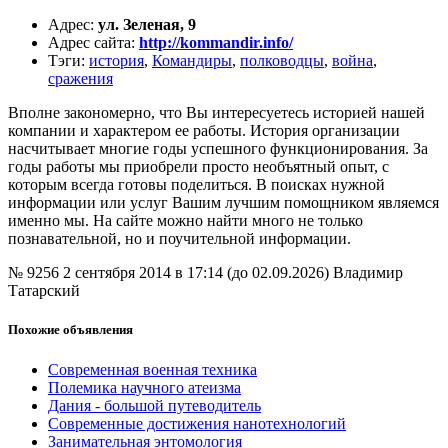
Адрес
:
ул. Зеленая, 9
Адрес сайта
:
http://kommandir.info/
Тэги
:
история
,
Командиры
,
полководцы
,
война
,
сражения
Вполне закономерно, что Вы интересуетесь историей нашей
компании и характером ее работы. История организации
насчитывает многие годы успешного функционирования. За
годы работы мы приобрели просто необъятный опыт, с
которым всегда готовы поделиться. В поисках нужной
информации или услуг Вашим лучшим помощником являемся
именно мы. На сайте можно найти много не только
познавательной, но и поучительной информации.
№ 9256
2 сентября 2014 в 17:14 (до 02.09.2026)
Владимир
Татарский
Похожие объявления
Современная военная техника
Полемика научного атеизма
Дания - большой путеводитель
Современные достижения нанотехнологий
Занимательная энтомология