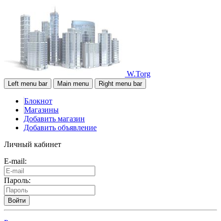
W.Torg
Left menu bar
Main menu
Right menu bar
Блокнот
Магазины
Добавить магазин
Добавить объявление
Личный кабинет
E-mail:
Пароль:
Войти