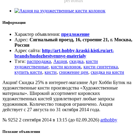
регионах
Информация
Характер объявления
:
предложение
Адрес
:
Сигнальный проезд, 16, строение 21, г. Москва,
Россия
Адрес сайта
:
http://art-hobby-kraski-kisti.ru/art-
brands/hudozhestvennye-materialy
Тэги
:
распродажа
,
Акция
,
скидка
,
кисти
художественные
,
кисти колонок
,
кисти синтетика
,
купить кисти
,
кисти
,
снижение цен
,
скидка на кисти
Акция! Скидка 25% в интернет-магазине Арт Хобби Бутик на
художественные кисти производства «Художественные
материалы». Широкий ассортимент кировских
художественных кистей удовлетворит любые запросы
художников. Количество товаров ограничено. Акция
действует с 27 августа по 31 октября 2014 года.
№ 9252
2 сентября 2014 в 13:15 (до 02.09.2026)
arthobby
Похожие объявления