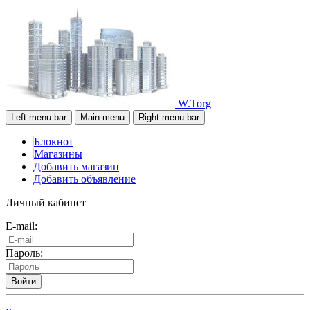
W.Torg
Left menu bar
Main menu
Right menu bar
Блокнот
Магазины
Добавить магазин
Добавить объявление
Личный кабинет
E-mail:
Пароль:
Войти