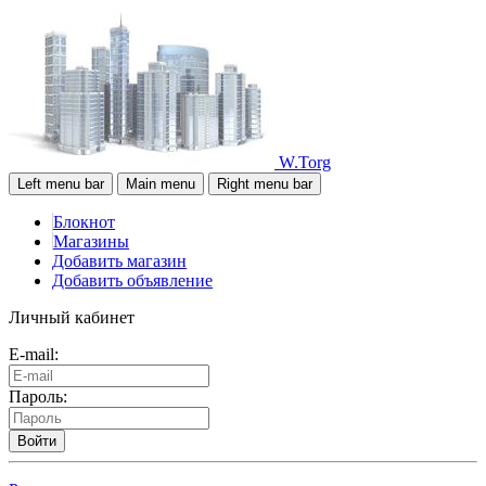
W.Torg
Left menu bar
Main menu
Right menu bar
Блокнот
Магазины
Добавить магазин
Добавить объявление
Личный кабинет
E-mail:
Пароль:
Войти