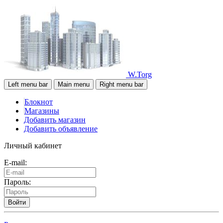
W.Torg
Left menu bar
Main menu
Right menu bar
Блокнот
Магазины
Добавить магазин
Добавить объявление
Личный кабинет
E-mail:
Пароль:
Войти