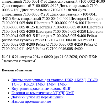
спиральный 7100-0001 Ф80 Диск спиральный 7100-0002 Ф100
Диск спиральный 7100-0003 Ф125 Диск спиральный 7100-
0005 Ф160 Диск спиральный 7100-0031 Ф200 Диск
спиральный 7100-0035 Ф250 Диск спиральный 7100-0041
Ф315 Диск спиральный 7100-0045 Ф400 Шестнрня Шестерня
7100-0001.005 Ф80 Шестерня 7100-0002.005 Ф100 Шестерня
7100-0003.005 Ф125 Шестерня 7100-0005.005 Ф160 Шестерня
7100-0031.005 Ф200 Шестерня 7100-0035.005 Ф250 Шестерня
7100-0041.005 Ф315 Шестерня 7100-0045.005 Ф400 Рейки
(основной кулачок) Рейка С 7100-0006.004 Ф160 Рейка С
7100-0032.009 Ф200 Рейка С 7100-0036.009 Ф250 Рейка С
7100-0042.011 Ф315 Рейка С 7100-0046.008 Ф400
№ 9116
21 августа 2014 в 08:20 (до 21.08.2026)
ООО ПКФ
`Запчасти к станкам`
Похожие объявления
Винты поперечные для станков 1К62, 1К62Д, ТС-70,
ТС-75, 16К20, 1М63, 1М64, 1М65.
Внутришлифовальные головы ВШГ
Головки автоматические УГ,УДГ,ЭМГ
Датчики угловых перемещений
Насосы промышленные