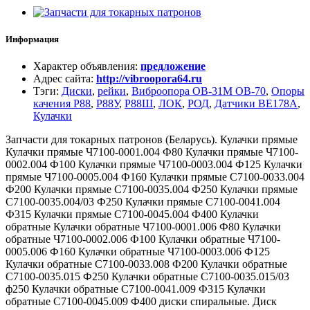
Информация
Характер объявления
:
предложение
Адрес сайта
:
http://vibroopora64.ru
Тэги
:
Диски
,
рейки
,
Виброопора ОВ-31М ОВ-70
,
Опоры
качения Р88
,
Р88У
,
Р88Ш
,
ЛОК
,
РОД
,
Датчики ВЕ178А
,
Кулачки
Запчасти для токарных патронов (Беларусь). Кулачки прямые
Кулачки прямые Ч7100-0001.004 Ф80 Кулачки прямые Ч7100-
0002.004 Ф100 Кулачки прямые Ч7100-0003.004 Ф125 Кулачки
прямые Ч7100-0005.004 Ф160 Кулачки прямые С7100-0033.004
Ф200 Кулачки прямые С7100-0035.004 Ф250 Кулачки прямые
С7100-0035.004/03 Ф250 Кулачки прямые С7100-0041.004
Ф315 Кулачки прямые С7100-0045.004 Ф400 Кулачки
обратные Кулачки обратные Ч7100-0001.006 Ф80 Кулачки
обратные Ч7100-0002.006 Ф100 Кулачки обратные Ч7100-
0005.006 Ф160 Кулачки обратные Ч7100-0003.006 Ф125
Кулачки обратные С7100-0033.008 Ф200 Кулачки обратные
С7100-0035.015 Ф250 Кулачки обратные С7100-0035.015/03
ф250 Кулачки обратные С7100-0041.009 Ф315 Кулачки
обратные С7100-0045.009 Ф400 диски спиральные. Диск