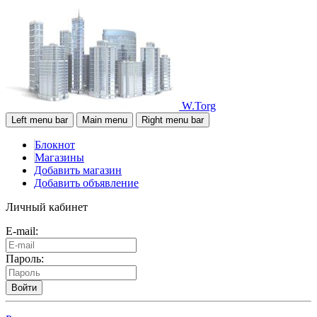
W.Torg
Left menu bar
Main menu
Right menu bar
Блокнот
Магазины
Добавить магазин
Добавить объявление
Личный кабинет
E-mail:
Пароль:
Войти