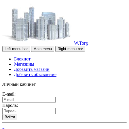
W.Torg
Left menu bar
Main menu
Right menu bar
Блокнот
Магазины
Добавить магазин
Добавить объявление
Личный кабинет
E-mail:
Пароль:
Войти