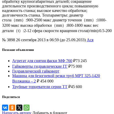
обработку крупногабаритных деталей; сокращение
длительности производственного цикла; повышенную
надежность станка; высокое качество обработки;
долговечность станка. Техпараметры: диаметр
стола（mm）:900-2500 макс диаметр точения（mm）:1000-
3200 макс высока обработки（mm）:800-1800 макс вес
детали（t）:2-12 сфера скорости вращения стола(r/min):0.5-200
№ 3898
26 сентября 2013 в 06:59 (до 25.09.2033)
Ася
Похожие объявления
Агрегат для снятия фаски МФ 760
₽
73 245
Гайковерты гидравлические ГГ
₽
75 000
Гидравлический гайковерт
Машина для безогневой резки труб МРТ 325-1420
Волжанка – 2
₽
454 000
Трубные торцеватели серии ТТ
₽
45 600
Поделиться
Написать автору
Добавить в блокнот