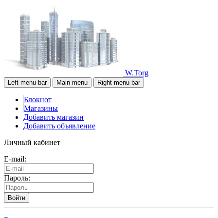
W.Torg
Left menu bar
Main menu
Right menu bar
Блокнот
Магазины
Добавить магазин
Добавить объявление
Личный кабинет
E-mail:
Пароль:
Войти