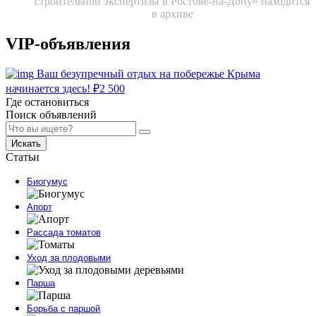
строительной экспертизы в Ростове-на-Дону» находится
в архиве
VIP-объявления
Ваш безупречный отдых на побережье Крыма
начинается здесь!
₽
2 500
Где остановиться
Поиск объявлений
Искать
Статьи
Биогумус
Апорт
Рассада томатов
Уход за плодовыми
Парша
Борьба с паршой