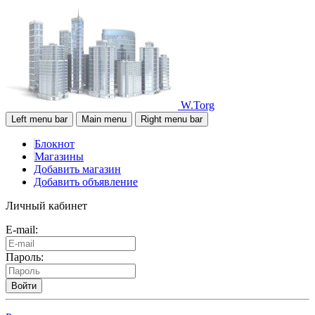
W.Torg
Left menu bar
Main menu
Right menu bar
Блокнот
Магазины
Добавить магазин
Добавить объявление
Личный кабинет
E-mail:
Пароль:
Войти