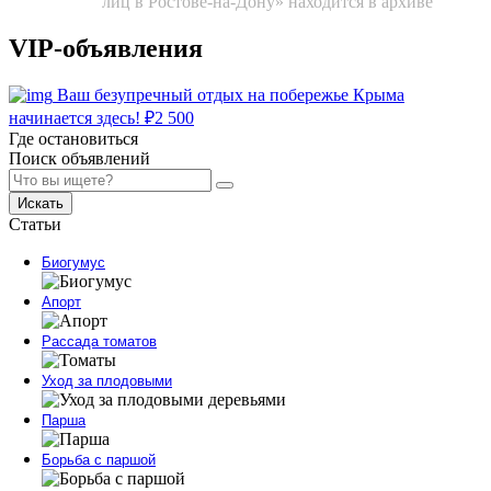
лиц в Ростове-на-Дону» находится в архиве
VIP-объявления
Ваш безупречный отдых на побережье Крыма
начинается здесь!
₽
2 500
Где остановиться
Поиск объявлений
Искать
Статьи
Биогумус
Апорт
Рассада томатов
Уход за плодовыми
Парша
Борьба с паршой