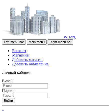
W.Torg
Left menu bar
Main menu
Right menu bar
Блокнот
Магазины
Добавить магазин
Добавить объявление
Личный кабинет
E-mail:
Пароль:
Войти