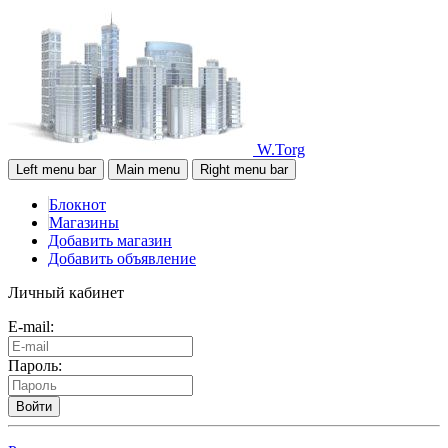
W.Torg
Left menu bar
Main menu
Right menu bar
Блокнот
Магазины
Добавить магазин
Добавить объявление
Личный кабинет
E-mail:
Пароль:
Войти