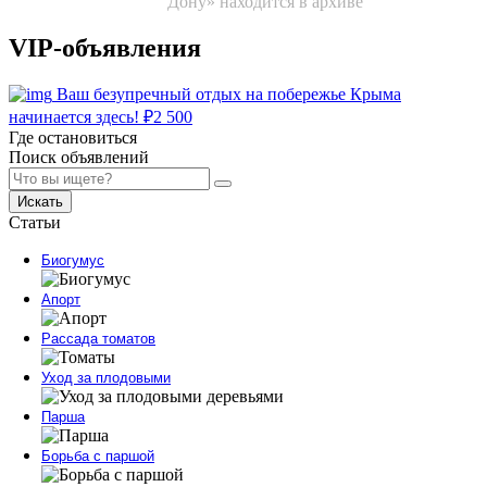
Дону» находится в архиве
VIP-объявления
Ваш безупречный отдых на побережье Крыма
начинается здесь!
₽
2 500
Где остановиться
Поиск объявлений
Искать
Статьи
Биогумус
Апорт
Рассада томатов
Уход за плодовыми
Парша
Борьба с паршой