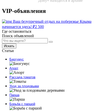
Дону» находится в архиве
VIP-объявления
Ваш безупречный отдых на побережье Крыма
начинается здесь!
₽
2 500
Где остановиться
Поиск объявлений
Искать
Статьи
Биогумус
Апорт
Рассада томатов
Уход за плодовыми
Парша
Борьба с паршой