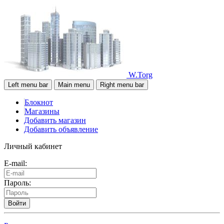
W.Torg
Left menu bar
Main menu
Right menu bar
Блокнот
Магазины
Добавить магазин
Добавить объявление
Личный кабинет
E-mail:
Пароль:
Войти