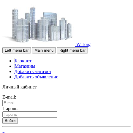
W.Torg
Left menu bar
Main menu
Right menu bar
Блокнот
Магазины
Добавить магазин
Добавить объявление
Личный кабинет
E-mail:
Пароль:
Войти