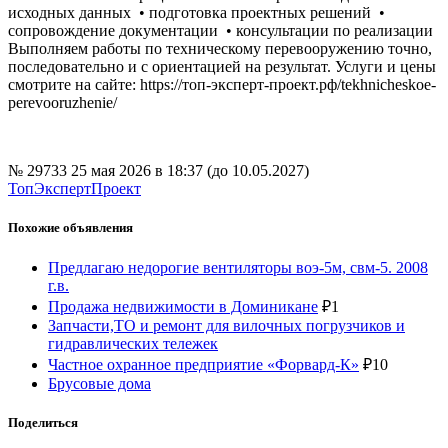
исходных данных • подготовка проектных решений •
сопровождение документации • консультации по реализации
Выполняем работы по техническому перевооружению точно,
последовательно и с ориентацией на результат. Услуги и цены
смотрите на сайте: https://топ-эксперт-проект.рф/tekhnicheskoe-
perevooruzhenie/
№ 29733
25 мая 2026 в 18:37 (до 10.05.2027)
ТопЭкспертПроект
Похожие объявления
Предлагаю недорогие вентиляторы воэ-5м, свм-5. 2008
г.в.
Продажа недвижимости в Доминикане
₽
1
Запчасти,ТО и ремонт для вилочных погрузчиков и
гидравлических тележек
Частное охранное предприятие «Форвард-К»
₽
10
Брусовые дома
Поделиться