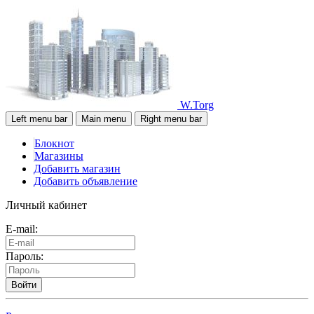
W.Torg
Left menu bar
Main menu
Right menu bar
Блокнот
Магазины
Добавить магазин
Добавить объявление
Личный кабинет
E-mail:
Пароль:
Войти