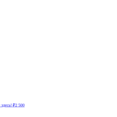
 здесь!
₽
2 500