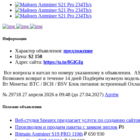
Информация
Характер объявления
:
предложение
Цена
:
$
2 150
Адрес сайта
:
https://u.to/8GlGIg
Все вопросы в ватсап по номеру указанному в объявлении. A
Возможен возврат в течение 14 дней Подберём нужную модель
Вт Монеты: BTC / BCH / BSV Блок питания: встроенный Охлажде
№ 29718
27 апреля 2026 в 09:48 (до 27.04.2027)
Артём
Похожие объявления
Веб-студия Spearex предлагает услуги по созданию сайто
Производим и продаем пакеты с замком зиплок
₽
0
Bitmain Antminer S19 PRO 110th
₽
650 930