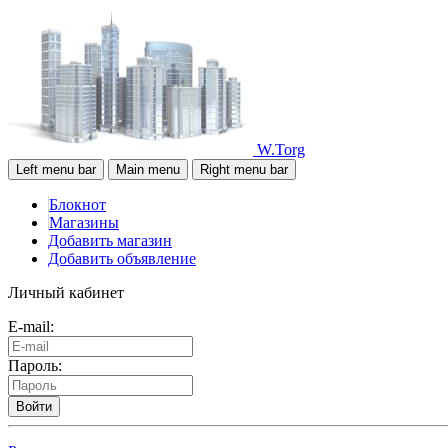
W.Torg
Left menu bar
Main menu
Right menu bar
Блокнот
Магазины
Добавить магазин
Добавить объявление
Личный кабинет
E-mail:
Пароль:
Войти