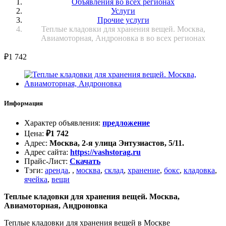
Объявления во всех регионах
Услуги
Прочие услуги
Теплые кладовки для хранения вещей. Москва,
Авиамоторная, Андроновка в во всех регионах
₽
1 742
Информация
Характер объявления
:
предложение
Цена
:
₽
1 742
Адрес
:
Москва, 2-я улица Энтузиастов, 5/11.
Адрес сайта
:
https://vashstorag.ru
Прайс-Лист
:
Скачать
Тэги
:
аренда
,
,
москва
,
склад
,
хранение
,
бокс
,
кладовка
,
ячейка
,
вещи
Теплые кладовки для хранения вещей. Москва,
Авиамоторная, Андроновка
Теплые кладовки для хранения вещей в Москве