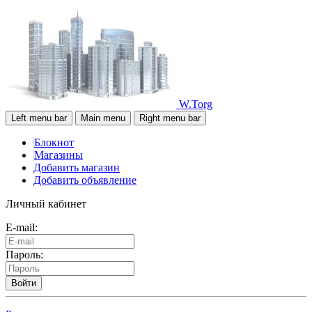
W.Torg
Left menu bar
Main menu
Right menu bar
Блокнот
Магазины
Добавить магазин
Добавить объявление
Личный кабинет
E-mail:
Пароль:
Войти