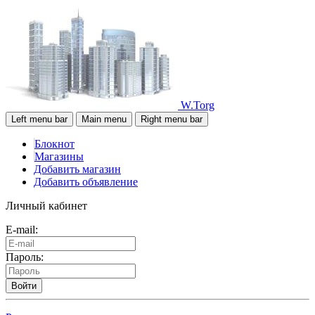
W.Torg
Left menu bar
Main menu
Right menu bar
Блокнот
Магазины
Добавить магазин
Добавить объявление
Личный кабинет
E-mail:
Пароль:
Войти