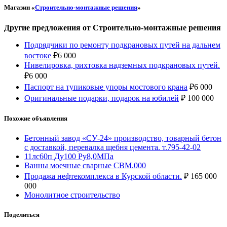
Магазин «
Строительно-монтажные решения
»
Другие предложения от Строительно-монтажные решения
Подрядчики по ремонту подкрановых путей на дальнем
востоке
₽
6 000
Нивелировка, рихтовка надземных подкрановых путей.
₽
6 000
Паспорт на тупиковые упоры мостового крана
₽
6 000
Оригинальные подарки, подарок на юбилей
₽
100 000
Похожие объявления
Бетонный завод «СУ-24» производство, товарный бетон
с доставкой, перевалка щебня цемента. т.795-42-02
11лс60п Ду100 Ру8,0МПа
Ванны моечные сварные СВМ.000
Продажа нефтекомплекса в Курской области.
₽
165 000
000
Монолитное строительство
Поделиться