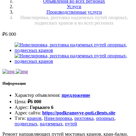
Объявления во всех регионах
Услуги
Производственные услуги
Нивелировка, рихтовка надземных путей опорных,
подвесных кранов в во всех регионах
₽
6 000
Информация
Характер объявления
:
предложение
Цена
:
₽
6 000
Адрес
:
Горького 6
Адрес сайта
:
https://podkranovye-puti.clients.site
Тэги
:
кранов
,
Нивелировка
,
рихтовка
,
опорных
,
подвесных
,
надземных
,
путей
Ремонт направляющих путей мостовых кранов, кран-балки.