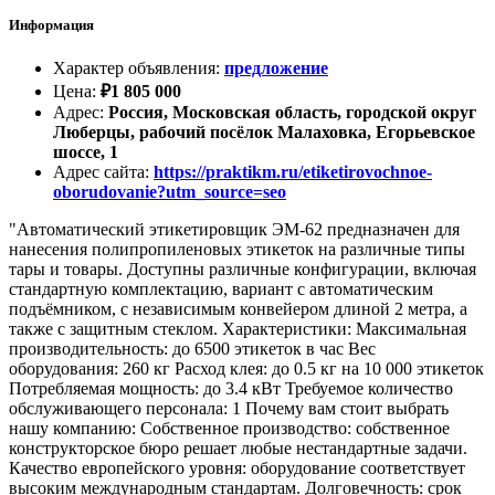
Информация
Характер объявления
:
предложение
Цена
:
₽
1 805 000
Адрес
:
Россия, Московская область, городской округ
Люберцы, рабочий посёлок Малаховка, Егорьевское
шоссе, 1
Адрес сайта
:
https://praktikm.ru/etiketirovochnoe-
oborudovanie?utm_source=seo
"Автоматический этикетировщик ЭМ-62 предназначен для
нанесения полипропиленовых этикеток на различные типы
тары и товары. Доступны различные конфигурации, включая
стандартную комплектацию, вариант с автоматическим
подъёмником, с независимым конвейером длиной 2 метра, а
также с защитным стеклом. Характеристики: Максимальная
производительность: до 6500 этикеток в час Вес
оборудования: 260 кг Расход клея: до 0.5 кг на 10 000 этикеток
Потребляемая мощность: до 3.4 кВт Требуемое количество
обслуживающего персонала: 1 Почему вам стоит выбрать
нашу компанию: Собственное производство: собственное
конструкторское бюро решает любые нестандартные задачи.
Качество европейского уровня: оборудование соответствует
высоким международным стандартам. Долговечность: срок