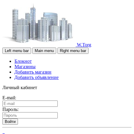
W.Torg
Left menu bar
Main menu
Right menu bar
Блокнот
Магазины
Добавить магазин
Добавить объявление
Личный кабинет
E-mail:
Пароль:
Войти