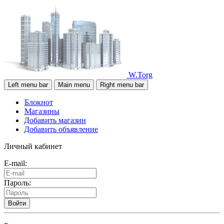
W.Torg
Left menu bar
Main menu
Right menu bar
Блокнот
Магазины
Добавить магазин
Добавить объявление
Личный кабинет
E-mail:
Пароль:
Войти