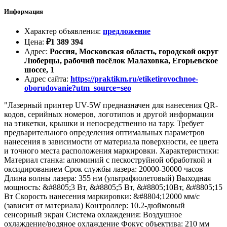
Информация
Характер объявления
:
предложение
Цена
:
₽
1 389 394
Адрес
:
Россия, Московская область, городской округ
Люберцы, рабочий посёлок Малаховка, Егорьевское
шоссе, 1
Адрес сайта
:
https://praktikm.ru/etiketirovochnoe-
oborudovanie?utm_source=seo
"Лазерный принтер UV-5W предназначен для нанесения QR-
кодов, серийных номеров, логотипов и другой информации
на этикетки, крышки и непосредственно на тару. Требует
предварительного определения оптимальных параметров
нанесения в зависимости от материала поверхности, ее цвета
и точного места расположения маркировки. Характеристики:
Материал станка: алюминий с пескоструйной обработкой и
оксидированием Срок службы лазера: 20000-30000 часов
Длина волны лазера: 355 нм (ультрафиолетовый) Выходная
мощность: &#8805;3 Вт, &#8805;5 Вт, &#8805;10Вт, &#8805;15
Вт Скорость нанесения маркировки: &#8804;12000 мм/с
(зависит от материала) Контроллер: 10.2-дюймовый
сенсорный экран Система охлаждения: Воздушное
охлаждение/водяное охлаждение Фокус объектива: 210 мм