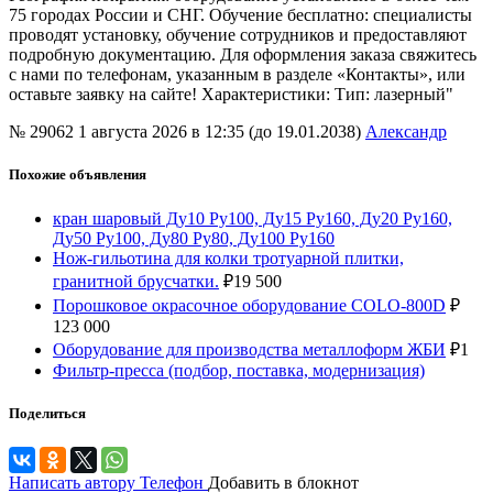
75 городах России и СНГ. Обучение бесплатно: специалисты
проводят установку, обучение сотрудников и предоставляют
подробную документацию. Для оформления заказа свяжитесь
с нами по телефонам, указанным в разделе «Контакты», или
оставьте заявку на сайте! Характеристики: Тип: лазерный"
№ 29062
1 августа 2026 в 12:35 (до 19.01.2038)
Александр
Похожие объявления
кран шаровый Ду10 Ру100, Ду15 Ру160, Ду20 Ру160,
Ду50 Ру100, Ду80 Ру80, Ду100 Ру160
Нож-гильотина для колки тротуарной плитки,
гранитной брусчатки.
₽
19 500
Порошковое окрасочное оборудование COLO-800D
₽
123 000
Оборудование для производства металлоформ ЖБИ
₽
1
Фильтр-пресса (подбор, поставка, модернизация)
Поделиться
Написать автору
Телефон
Добавить в блокнот